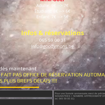
Adulte: 9€ --> 7€
Étudiant: 8€ --> 6€
Enfant: 7€ --> 5€
Infos & réservations
065 59 00 31
info@goolfymons.be
 dès maintenant
E FAIT PAS OFFICE DE RÉSERVATION AUTOM
PLUS BREFS DÉLAIS !!!!