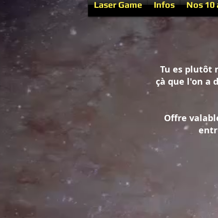
Laser Game
Infos
Nos 10 
Tu es plutôt 
çà que l'on a 
Offre valabl
entr