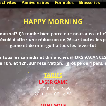
activités
Anniversaires
Formules
Brasseries
HAPPY MORNING
matinal? Çà tombe bien parce que nous aussi et c
décidé d'offrir une réduction de 2€ sur toutes les p
game et de mini-golf à tous les lèves-tôt
e tous les samedis et dimanches (
HORS VACANCES
e 10h. et 12h. sur réservation, (groupe de 4 pers. 
TARIFS
LASER GAME
15 min.: 8€ --> 6€
20 min.: 10€ --> 8€
MINI-GOLF