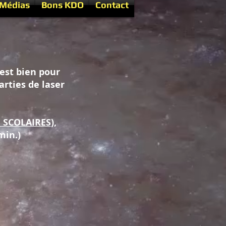
Médias
Bons KDO
Contact
'est bien pour
arties de laser
 SCOLAIRES
),
min.)